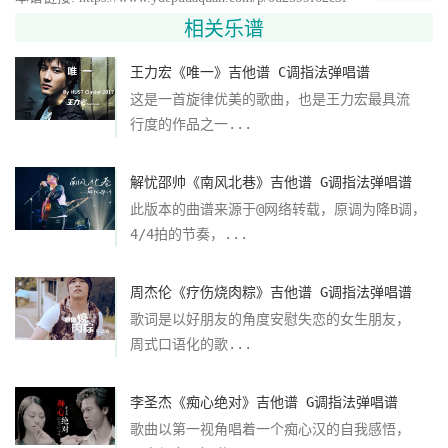
相关乐谱
王力宏《唯一》吉他谱 C调指法弹唱谱
这是一首旋律优美的歌曲，也是王力宏最具流
行度的作品之一...
解忧邵帅《南风北巷》吉他谱 G调指法弹唱谱
此版本的曲谱来源于@网络转载，原调为降B调，
4/4拍的节奏，...
周杰伦《疗伤烧肉粽》吉他谱 G调指法弹唱谱
歌词是以好朋友的角度安慰失恋的女生朋友，
周式口语化的歌...
李圣杰《痴心绝对》吉他谱 G调指法弹唱谱
歌曲以第一视角唱着一个痴心汉的自我感悟，