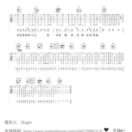
唱作人:
Hogee
0 like+
本谱链接: https://www.yuepudaquan.com/p/0d2599f62c3f