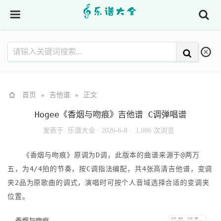
首页
»
吉他谱
»
正文
Hogee《香烟与吻痕》吉他谱 C调弹唱谱
发表于:
乐谱大全
·
2026-6-8 ·
1,086 次浏览
《香烟与吻痕》原调为D调，此版本的曲谱来源于@两万
五，为4/4拍的节奏，按C调指法编配，共4张高清吉他谱，变调
夹2品为原歌曲的调式，演唱时可按个人音域选择合适的变调夹
位置。