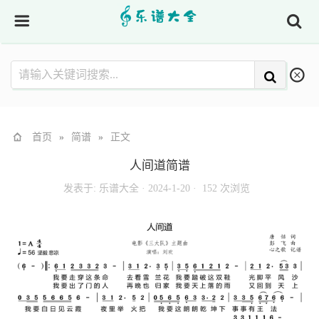
首页
»
简谱
»
正文
人间道简谱
发表于:
乐谱大全
·
2024-1-20 ·
152 次浏览