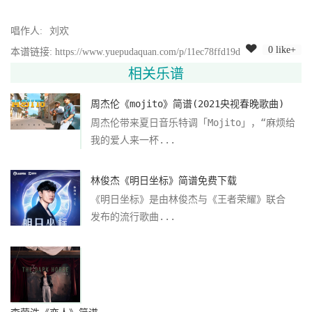
唱作人:
刘欢
0 like+
本谱链接: https://www.yuepudaquan.com/p/11ec78ffd19d
相关乐谱
周杰伦《mojito》简谱(2021央视春晚歌曲)
周杰伦带来夏日音乐特调「Mojito」，“麻烦给
我的爱人来一杯...
林俊杰《明日坐标》简谱免费下载
《明日坐标》是由林俊杰与《王者荣耀》联合
发布的流行歌曲...