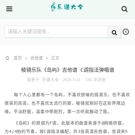
首页
»
吉他谱
»
正文
棱镜乐队《岛屿》吉他谱 C调指法弹唱谱
发表于:
乐谱大全
·
2026-5-21 ·
166 次浏览
每个人心里都有一个岛屿，不喜欢很噪的摇滚乐，也不喜欢
很丧的民谣，也不喜欢太流行的歌，棱镜就刚好在这些界限边
缘。平淡舒服，温柔中带刚烈，第一次听就触动了我。
《岛屿》的原调为F调，此版本的曲谱来源于@网络转载，
为4/4拍的节奏，按C调指法编配，共3张高清吉他谱，变调夹5