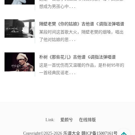
想成为男孩心中...
隔壁老樊《你的姑娘》吉他谱 C调指法弹唱谱
某段时间这首歌大火，隔壁老樊的烟嗓，唱出
了他对姑娘的思...
朴树《那些花儿》吉他谱 G调指法弹唱谱
这是一首忧伤而又温暖的作品，是朴树95年的
一首经典民谣老...
Link:
爱颜兮
在线排版
Copyright©2025-2026
乐谱大全
赣ICP备15007161号-9