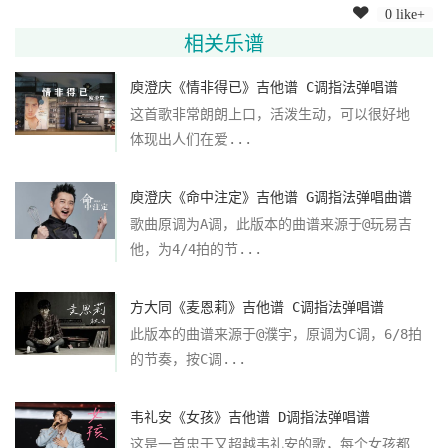
0 like+
相关乐谱
庾澄庆《情非得已》吉他谱 C调指法弹唱谱
这首歌非常朗朗上口，活泼生动，可以很好地
体现出人们在爱...
庾澄庆《命中注定》吉他谱 G调指法弹唱曲谱
歌曲原调为A调，此版本的曲谱来源于@玩易吉
他，为4/4拍的节...
方大同《麦恩莉》吉他谱 C调指法弹唱谱
此版本的曲谱来源于@濮宇，原调为C调，6/8拍
的节奏，按C调...
韦礼安《女孩》吉他谱 D调指法弹唱谱
这是一首忠于又超越韦礼安的歌，每个女孩都