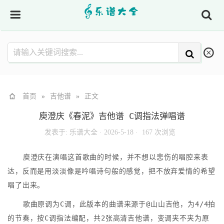
首页
»
吉他谱
»
正文
庾澄庆《春泥》吉他谱 C调指法弹唱谱
发表于:
乐谱大全
·
2026-5-18 ·
167 次浏览
庾澄庆在演唱这首歌曲的时候，并不想以悲伤的唱腔来表
达，反而是用淡淡像是吟唱诗句般的感觉，把不放弃爱情的希望
唱了出来。
歌曲原调为C调，此版本的曲谱来源于@山山吉他，为4/4拍
的节奏，按C调指法编配，共2张高清吉他谱，变调夹不夹为原