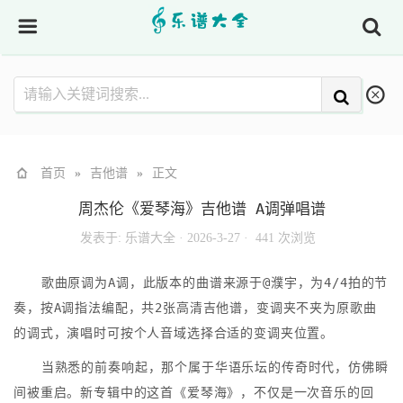
首页
»
吉他谱
»
正文
周杰伦《爱琴海》吉他谱 A调弹唱谱
发表于:
乐谱大全
·
2026-3-27 ·
441 次浏览
歌曲原调为A调，此版本的曲谱来源于@濮宇，为4/4拍的节
奏，按A调指法编配，共2张高清吉他谱，变调夹不夹为原歌曲
的调式，演唱时可按个人音域选择合适的变调夹位置。
当熟悉的前奏响起，那个属于华语乐坛的传奇时代，仿佛瞬
间被重启。新专辑中的这首《爱琴海》，不仅是一次音乐的回