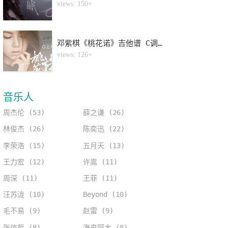
4
views: 150+
邓紫棋《桃花诺》吉他谱 C调指法弹唱谱
5
views: 126+
音乐人
周杰伦 (53)
薛之谦 (26)
林俊杰 (26)
陈奕迅 (22)
李荣浩 (15)
五月天 (13)
王力宏 (12)
许嵩 (11)
周深 (11)
王菲 (11)
汪苏泷 (10)
Beyond (10)
毛不易 (9)
赵雷 (9)
张信哲 (8)
海来阿木 (8)