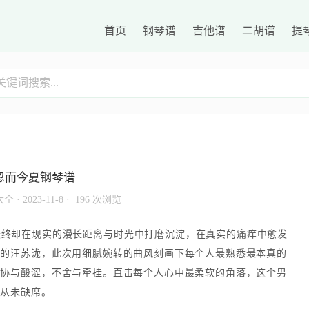
首页
钢琴谱
吉他谱
二胡谱
提
忽而今夏钢琴谱
大全
·
2023-11-8 ·
196 次浏览
最终却在现实的漫长距离与时光中打磨沉淀，在真实的痛痒中愈发
境的汪苏泷，此次用细腻婉转的曲风刻画下每个人最熟悉最本真的
妥协与酸涩，不舍与牵挂。直击每个人心中最柔软的角落，这个男
，从未缺席。