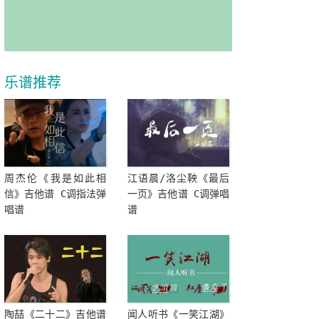
乐谱推荐
周杰伦《我是如此相
江语晨/洛尘鞅《最后
信》吉他谱 C调指法弹
一页》吉他谱 C调弹唱
唱谱
谱
陶喆《二十二》吉他谱
闻人听书《一笑江湖》