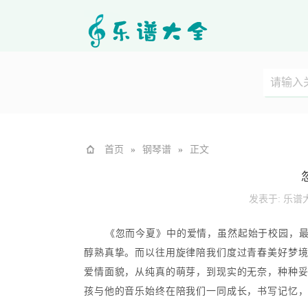
首页
»
钢琴谱
»
正文
发表于:
乐谱
《忽而今夏》中的爱情，虽然起始于校园，
醇熟真挚。而以往用旋律陪我们度过青春美好梦
爱情面貌，从纯真的萌芽，到现实的无奈，种种
孩与他的音乐始终在陪我们一同成长，书写记忆