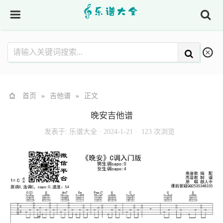
首页
»
吉他谱
»
正文
晚安吉他谱
发表于:
乐谱大全
·
2024-1-21 ·
123 次浏览