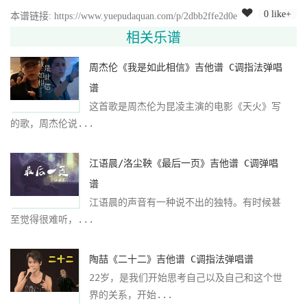
0 like+
本谱链接: https://www.yuepudaquan.com/p/2dbb2ffe2d0e
相关乐谱
周杰伦《我是如此相信》吉他谱 C调指法弹唱
谱
这首歌是周杰伦为昆凌主演的电影《天火》写
的歌，周杰伦说...
江语晨/洛尘鞅《最后一页》吉他谱 C调弹唱
谱
江语晨的声音有一种说不出的独特。有时候甚
至觉得很难听，...
陶喆《二十二》吉他谱 C调指法弹唱谱
22岁，是我们开始思考自己以及自己和这个世
界的关系，开始...