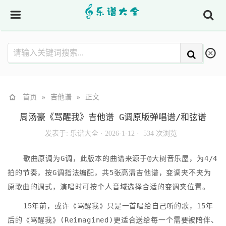
首页
»
吉他谱
»
正文
周汤豪《骂醒我》吉他谱 G调原版弹唱谱/和弦谱
发表于:
乐谱大全
·
2026-1-12 ·
534 次浏览
歌曲原调为G调，此版本的曲谱来源于@大树音乐屋，为4/4
拍的节奏，按G调指法编配，共5张高清吉他谱，变调夹不夹为
原歌曲的调式，演唱时可按个人音域选择合适的变调夹位置。
15年前，或许《骂醒我》只是一首唱给自己听的歌，15年
后的《骂醒我》(Reimagined)更适合送给每一个需要被陪伴、