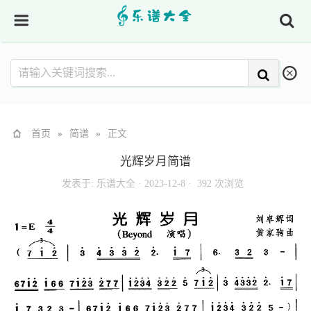
首页
»
简谱
»
正文
光辉岁月简谱
发表于:
乐谱大全
·
2023-12-8 ·
392 次浏览