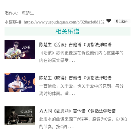
唱作人:
陈楚生
0 like+
本谱链接: https://www.yuepudaquan.com/p/328acfe8d152
相关乐谱
陈楚生《活该》吉他谱 C调指法弹唱谱
《活该》歌词更像是在诉说他们内心这些年的
内在的真实感受...
陈楚生《晓得》吉他谱 G调指法弹唱谱
一首情歌，关于爱，也关于爱中的克制，与分
离时的体面。适...
方大同《麦恩莉》吉他谱 C调指法弹唱谱
此版本的曲谱来源于@濮宇，原调为C调，6/8拍
的节奏，按C调...