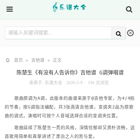
首页
»
吉他谱
»
正文
陈楚生《有没有人告诉你》吉他谱 G调弹唱谱
发表于:
乐谱大全
·
2026-5-9 ·
194 次浏览
歌曲原调为A调，此版本的曲谱来源于@吉他专家，为4/4拍
的节奏，按G调指法编配，共3张高清吉他谱，变调夹2品为原歌
曲的调式，演唱时可按个人音域选择合适的变调夹位置。
歌曲延续了陈楚生一贯的风格，深情忧郁却又质朴流畅，这
首歌用简单和真挚讲述了漂泊之人的苦与爱。