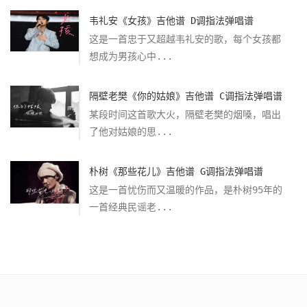
韦礼安《女孩》吉他谱 D调指法弹唱谱
这是一首忠于又超越韦礼安的歌，每个女孩都
想成为男孩心中...
隔壁老樊《你的姑娘》吉他谱 C调指法弹唱谱
某段时间这首歌大火，隔壁老樊的烟嗓，唱出
了他对姑娘的思...
朴树《那些花儿》吉他谱 G调指法弹唱谱
这是一首忧伤而又温暖的作品，是朴树95年的
一首经典民谣老...