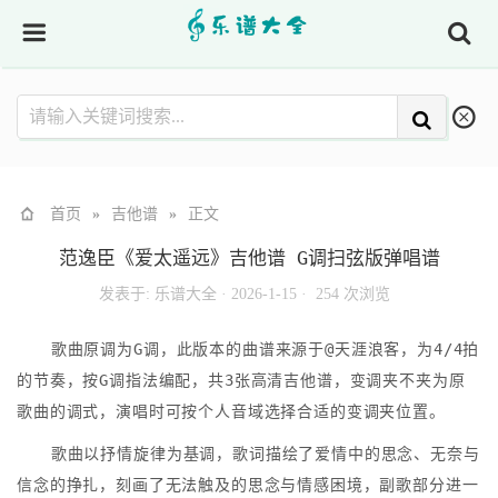
首页
»
吉他谱
»
正文
范逸臣《爱太遥远》吉他谱 G调扫弦版弹唱谱
发表于:
乐谱大全
·
2026-1-15 ·
254 次浏览
歌曲原调为G调，此版本的曲谱来源于@天涯浪客，为4/4拍
的节奏，按G调指法编配，共3张高清吉他谱，变调夹不夹为原
歌曲的调式，演唱时可按个人音域选择合适的变调夹位置。
歌曲以抒情旋律为基调，歌词描绘了爱情中的思念、无奈与
信念的挣扎，刻画了无法触及的思念与情感困境，副歌部分进一