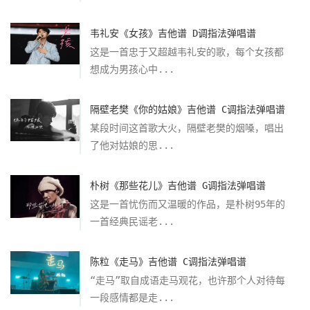
韦礼安《女孩》吉他谱 D调指法弹唱谱
这是一首忠于又超越韦礼安的歌，每个女孩都
想成为男孩心中...
隔壁老樊《你的姑娘》吉他谱 C调指法弹唱谱
某段时间这首歌大火，隔壁老樊的烟嗓，唱出
了他对姑娘的思...
朴树《那些花儿》吉他谱 G调指法弹唱谱
这是一首忧伤而又温暖的作品，是朴树95年的
一首经典民谣老...
陈粒《走马》吉他谱 C调指法弹唱谱
“走马”取自成语走马观花，也许那个人对待每
一段感情都是走...