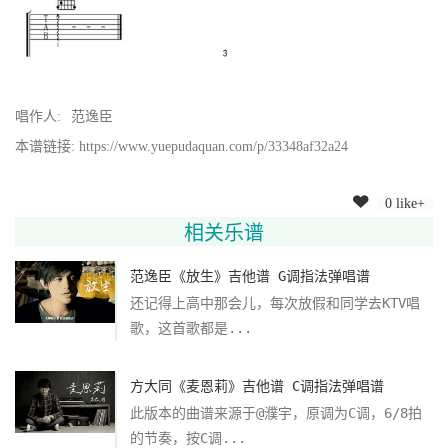
唱作人:
范逸臣
本谱链接: https://www.yuepudaquan.com/p/33348af32a24
0 like+
相关乐谱
范逸臣《放生》吉他谱 G调指法弹唱谱
还记得上高中那会儿，每次放假和同学去KTV唱
歌，这首歌都是...
方大同《麦恩莉》吉他谱 C调指法弹唱谱
此版本的曲谱来源于@濮宇，原调为C调，6/8拍
的节奏，按C调...