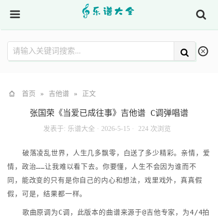
首页
»
吉他谱
»
正文
张国荣《当爱已成往事》吉他谱 C调弹唱谱
发表于:
乐谱大全
·
2026-5-15 ·
224 次浏览
破落凌乱世界，人生几多飘零，白送了多少精彩。亲情，爱
情，政治……让我难以看下去。你要懂，人生不会因为谁而不
同，能改变的只有是你自己的内心和想法，戏里戏外，真真假
假，可是，结果都一样。
歌曲原调为C调，此版本的曲谱来源于@吉他专家，为4/4拍