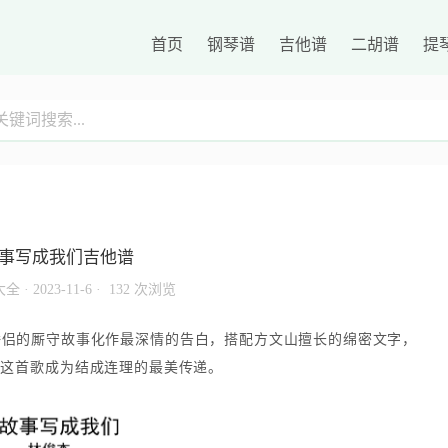
首页
钢琴谱
吉他谱
二胡谱
提
事写成我们吉他谱
大全
·
2023-11-6 ·
132 次浏览
眷侣的厮守故事化作最深情的告白，搭配方文山擅长的绵密文字，
将这首歌成为结成连理的最美传递。