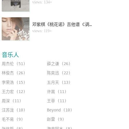
4
views: 134+
邓紫棋《桃花诺》吉他谱 C调指法弹唱谱
5
views: 119+
音乐人
周杰伦 (51)
薛之谦 (26)
林俊杰 (26)
陈奕迅 (22)
李荣浩 (15)
五月天 (13)
王力宏 (12)
许嵩 (11)
周深 (11)
王菲 (11)
汪苏泷 (10)
Beyond (10)
毛不易 (9)
赵雷 (9)
张信哲 (8)
海来阿木 (8)