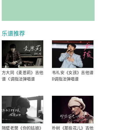
乐谱推荐
方大同《麦恩莉》吉他
韦礼安《女孩》吉他谱
谱 C调指法弹唱谱
D调指法弹唱谱
隔壁老樊《你的姑娘》
朴树《那些花儿》吉他