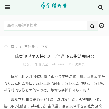
首页
»
吉他谱
»
正文
陈奕迅《阴天快乐》吉他谱 G调指法弹唱谱
发表于:
乐谱大全
·
2026-7-7 ·
112 次浏览
陈奕迅的大部分歌听懂了都不会觉得治愈，用最认真最平静
的方式让你去怀旧，想你失败的感情，想你失去的朋友，想你错
过的时间想你心里的朱砂痣，想你想要抓住却放开的人。
此版本的曲谱来源于@阿波，原调为#F调，4/4拍的节奏，
按G调指法编配，共4张高清吉他谱，变调夹降半音调弦为原歌