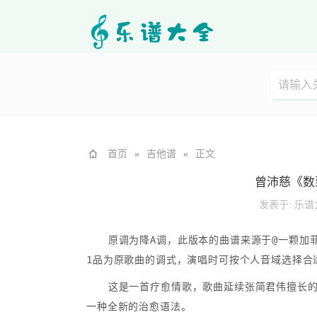
首页
»
吉他谱
»
正文
曾沛慈《数
发表于:
乐谱
原调为降A调，此版本的曲谱来源于@一颗加菲
1品为原歌曲的调式，演唱时可按个人音域选择合
这是一首疗愈情歌，歌曲延续张简君伟擅长的
一种全新的治愈语法。