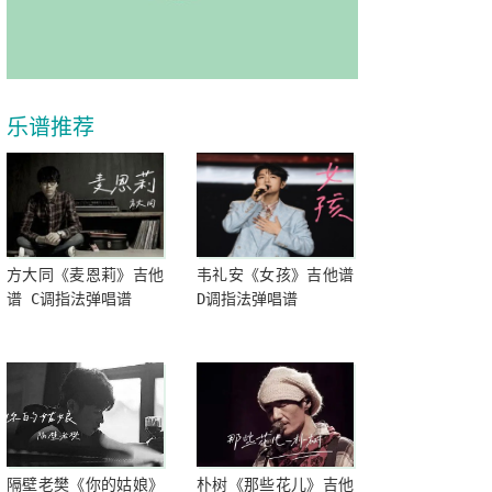
乐谱推荐
方大同《麦恩莉》吉他
韦礼安《女孩》吉他谱
谱 C调指法弹唱谱
D调指法弹唱谱
隔壁老樊《你的姑娘》
朴树《那些花儿》吉他