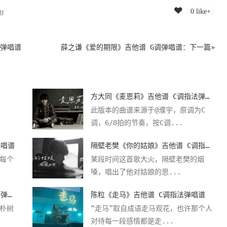
0 like+
df
版弹唱谱
薛之谦《爱的期限》吉他谱 G调弹唱谱
：下一篇»
方大同《麦恩莉》吉他谱 C调指法弹唱谱
此版本的曲谱来源于@濮宇，原调为C
调，6/8拍的节奏，按C调...
弹唱谱
隔壁老樊《你的姑娘》吉他谱 C调指法弹唱谱
每个
某段时间这首歌大火，隔壁老樊的烟
嗓，唱出了他对姑娘的思...
朴树《那些花儿》吉他谱 G调指法弹唱谱
陈粒《走马》吉他谱 C调指法弹唱谱
朴树
“走马”取自成语走马观花，也许那个人
对待每一段感情都是走...