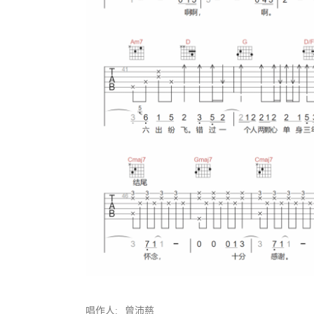
唱作人:
曾沛慈