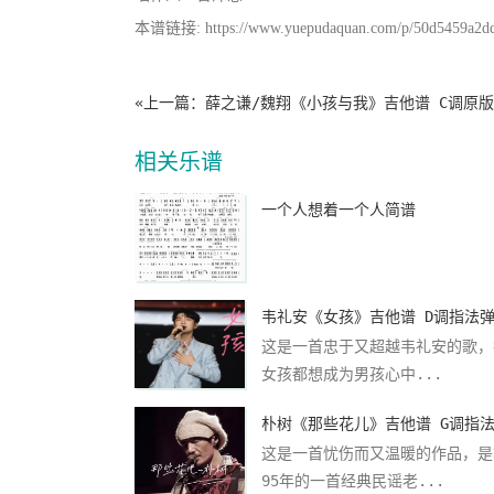
本谱链接: https://www.yuepudaquan.com/p/50d5459a2d
«上一篇：
薛之谦/魏翔《小孩与我》吉他谱 C调原
相关乐谱
一个人想着一个人简谱
韦礼安《女孩》吉他谱 D调指法
这是一首忠于又超越韦礼安的歌，
女孩都想成为男孩心中...
这是一首忧伤而又温暖的作品，是
95年的一首经典民谣老...