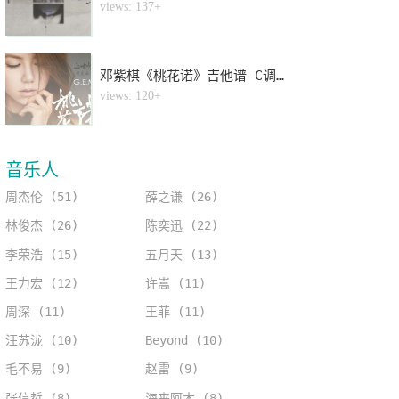
4
views: 137+
邓紫棋《桃花诺》吉他谱 C调指法弹唱谱
5
views: 120+
音乐人
周杰伦 (51)
薛之谦 (26)
林俊杰 (26)
陈奕迅 (22)
李荣浩 (15)
五月天 (13)
王力宏 (12)
许嵩 (11)
周深 (11)
王菲 (11)
汪苏泷 (10)
Beyond (10)
毛不易 (9)
赵雷 (9)
张信哲 (8)
海来阿木 (8)