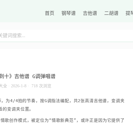
首页
钢琴谱
吉他谱
二胡谱
提
到十》吉他谱 G调弹唱谱
大全
·
2026-1-8 ·
718 次浏览
，为4/4拍的节奏，按G调指法编配，共2张高清吉他谱，变调夹
适的变调夹位置。
情歌创作模式，被定位为“情歌新典范”，或许正是因为它提供了