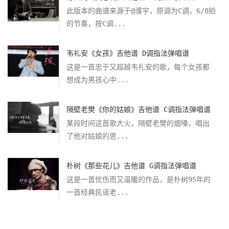
此版本的曲谱来源于@濮宇，原调为C调，6/8拍
的节奏，按C调...
韦礼安《女孩》吉他谱 D调指法弹唱谱
这是一首忠于又超越韦礼安的歌，每个女孩都
想成为男孩心中...
隔壁老樊《你的姑娘》吉他谱 C调指法弹唱谱
某段时间这首歌大火，隔壁老樊的烟嗓，唱出
了他对姑娘的思...
朴树《那些花儿》吉他谱 G调指法弹唱谱
这是一首忧伤而又温暖的作品，是朴树95年的
一首经典民谣老...