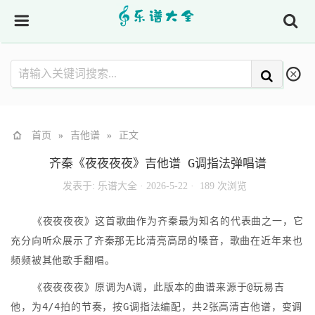
首页
»
吉他谱
»
正文
齐秦《夜夜夜夜》吉他谱 G调指法弹唱谱
发表于:
乐谱大全
·
2026-5-22 ·
189 次浏览
《夜夜夜夜》这首歌曲作为齐秦最为知名的代表曲之一，它
充分向听众展示了齐秦那无比清亮高昂的嗓音，歌曲在近年来也
频频被其他歌手翻唱。
《夜夜夜夜》原调为A调，此版本的曲谱来源于@玩易吉
他，为4/4拍的节奏，按G调指法编配，共2张高清吉他谱，变调