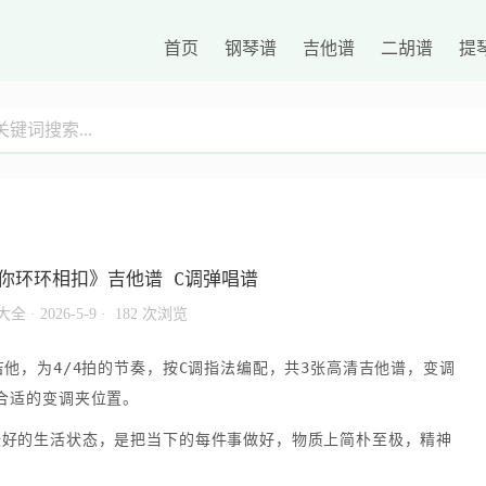
首页
钢琴谱
吉他谱
二胡谱
提
你环环相扣》吉他谱 C调弹唱谱
大全
·
2026-5-9 ·
182 次浏览
他，为4/4拍的节奏，按C调指法编配，共3张高清吉他谱，变调
合适的变调夹位置。
最好的生活状态，是把当下的每件事做好，物质上简朴至极，精神