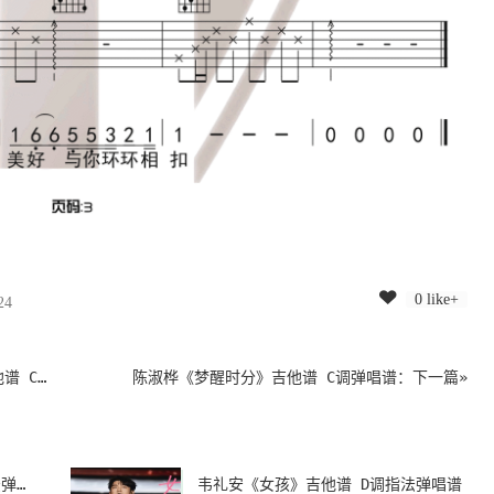
0 like+
24
弹唱谱
陈淑桦《梦醒时分》吉他谱 C调弹唱谱
：下一篇»
方大同《麦恩莉》吉他谱 C调指法弹唱谱
韦礼安《女孩》吉他谱 D调指法弹唱谱