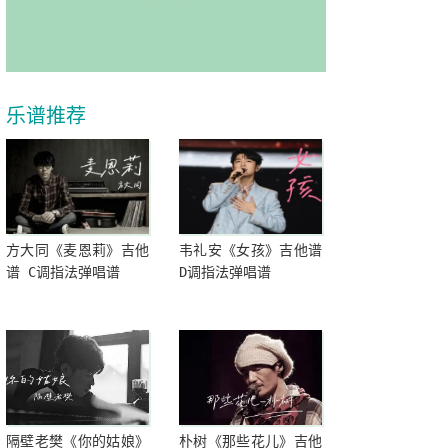
乐谱推荐
方大同《麦恩莉》吉他
韦礼安《女孩》吉他谱
谱 C调指法弹唱谱
D调指法弹唱谱
隔壁老樊《你的姑娘》
朴树《那些花儿》吉他