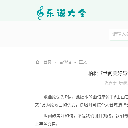
首页
»
吉他谱
»
正文
柏松《世间美好与
发表于:
乐谱
歌曲原调为E调，此版本的曲谱来源于@山山吉
夹4品为原歌曲的调式，演唱时可按个人音域选择
世间的美好如何，不是我们能评判的。我们
上丰盈充实。