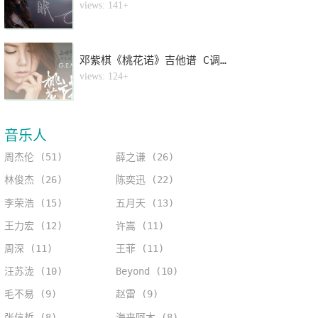
4
views: 141+
邓紫棋《桃花诺》吉他谱 C调指法弹唱谱
5
views: 124+
音乐人
周杰伦 (51)
薛之谦 (26)
林俊杰 (26)
陈奕迅 (22)
李荣浩 (15)
五月天 (13)
王力宏 (12)
许嵩 (11)
周深 (11)
王菲 (11)
汪苏泷 (10)
Beyond (10)
毛不易 (9)
赵雷 (9)
张信哲 (8)
海来阿木 (8)