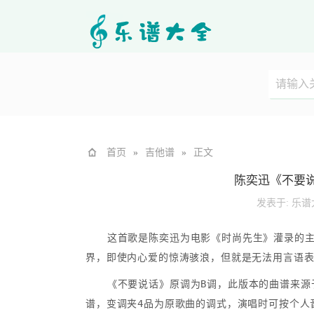
首页
»
吉他谱
»
正文
陈奕迅《不要
发表于:
乐谱
这首歌是陈奕迅为电影《时尚先生》灌录的
界，即使内心爱的惊涛骇浪，但就是无法用言语
《不要说话》原调为B调，此版本的曲谱来源于
谱，变调夹4品为原歌曲的调式，演唱时可按个人