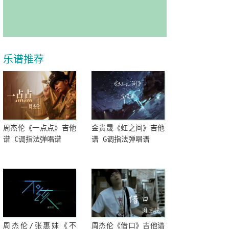
乐谱推荐
周杰伦《一点点》吉他
金贵晟《虹之间》吉他
谱 C调指法弹唱谱
谱 G调指法弹唱谱
周杰伦/张惠妹《不
周杰伦《借口》吉他谱