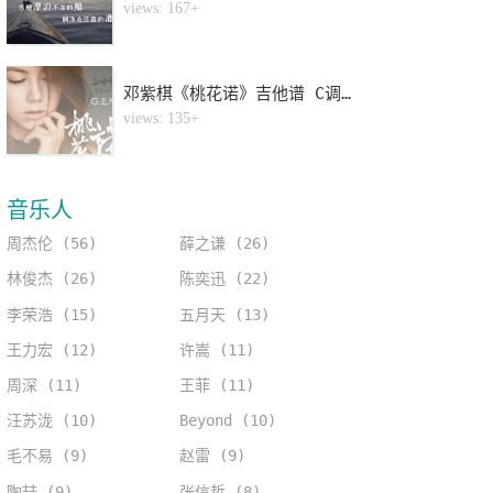
4
views: 167+
邓紫棋《桃花诺》吉他谱 C调指法弹唱谱
5
views: 135+
音乐人
周杰伦 (56)
薛之谦 (26)
林俊杰 (26)
陈奕迅 (22)
李荣浩 (15)
五月天 (13)
王力宏 (12)
许嵩 (11)
周深 (11)
王菲 (11)
汪苏泷 (10)
Beyond (10)
毛不易 (9)
赵雷 (9)
陶喆 (9)
张信哲 (8)