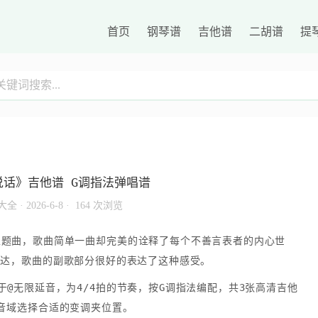
首页
钢琴谱
吉他谱
二胡谱
提
说话》吉他谱 G调指法弹唱谱
大全
·
2026-6-8 ·
164 次浏览
主题曲，歌曲简单一曲却完美的诠释了每个不善言表者的内心世
表达，歌曲的副歌部分很好的表达了这种感受。
@无限延音，为4/4拍的节奏，按G调指法编配，共3张高清吉他
音域选择合适的变调夹位置。