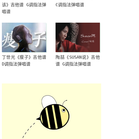
该》吉他谱 G调指法弹
C调指法弹唱谱
唱谱
丁世光《瘦子》吉他谱
陶喆《SUSAN说》吉他
D调指法弹唱谱
谱 G调指法弹唱谱