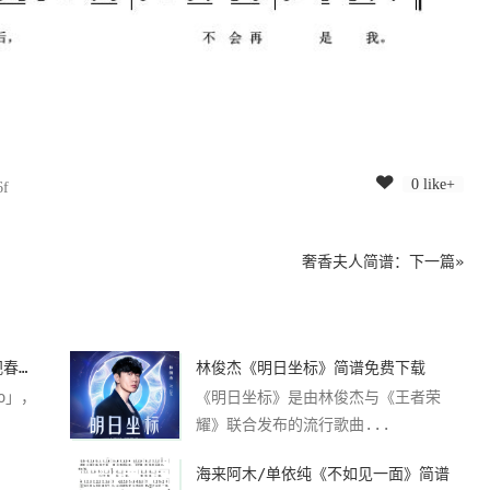
0 like+
6f
奢香夫人简谱
：下一篇»
周杰伦《mojito》简谱(2021央视春晚歌曲)
林俊杰《明日坐标》简谱免费下载
o」，
《明日坐标》是由林俊杰与《王者荣
耀》联合发布的流行歌曲...
海来阿木/单依纯《不如见一面》简谱