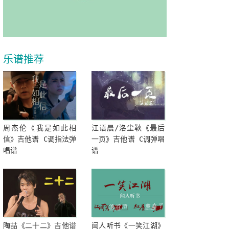
乐谱推荐
周杰伦《我是如此相
江语晨/洛尘鞅《最后
信》吉他谱 C调指法弹
一页》吉他谱 C调弹唱
唱谱
谱
陶喆《二十二》吉他谱
闻人听书《一笑江湖》