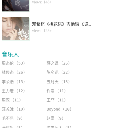
4
views: 148+
邓紫棋《桃花诺》吉他谱 C调指法弹唱谱
5
views: 125+
音乐人
周杰伦 (53)
薛之谦 (26)
林俊杰 (26)
陈奕迅 (22)
李荣浩 (15)
五月天 (13)
王力宏 (12)
许嵩 (11)
周深 (11)
王菲 (11)
汪苏泷 (10)
Beyond (10)
毛不易 (9)
赵雷 (9)
张信哲 (8)
海来阿木 (8)