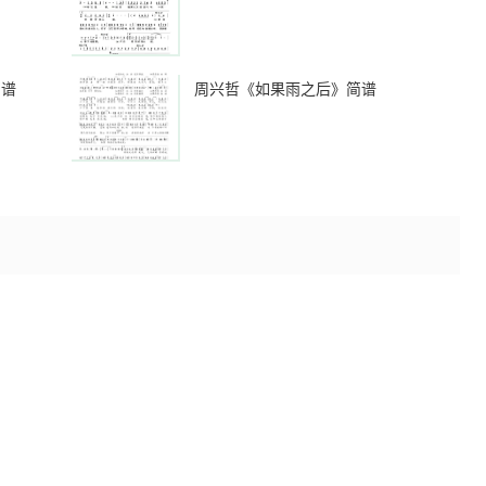
简谱
周兴哲《如果雨之后》简谱