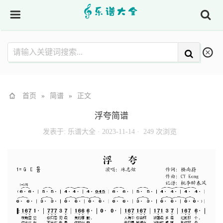
首页
»
简谱
»
正文
浮夸简谱
发表于:
乐谱大全
·
2023-11-14 ·
249 次浏览