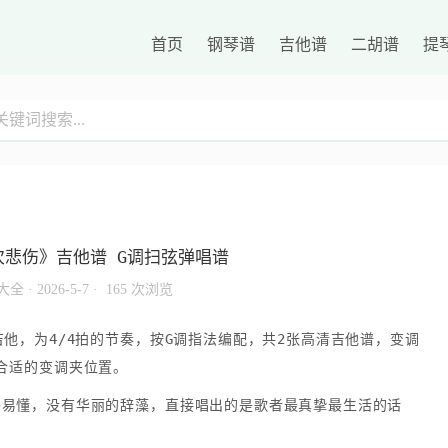
首页
钢琴谱
吉他谱
二胡谱
提
悲伤》吉他谱 G调扫弦弹唱谱
大全
·
2026-5-7 ·
165 次浏览
他，为4/4拍的节奏，按G调指法编配，共2张高清吉他谱，变调
合适的变调夹位置。
俗易懂，没有华丽的辞藻，直接唱出的是歌者最真挚最生活的话