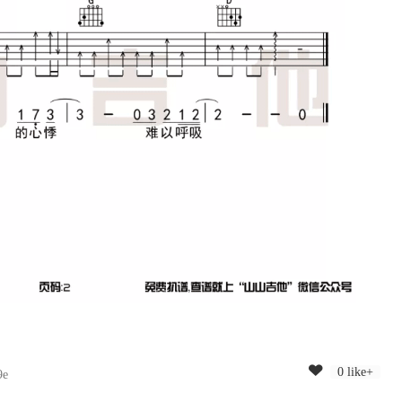
0 like+
9e