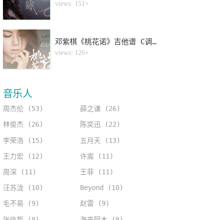
4
views: 151+
邓紫棋《桃花诺》吉他谱 C调指法弹唱谱
5
views: 126+
音乐人
周杰伦 (53)
薛之谦 (26)
林俊杰 (26)
陈奕迅 (22)
李荣浩 (15)
五月天 (13)
王力宏 (12)
许嵩 (11)
周深 (11)
王菲 (11)
汪苏泷 (10)
Beyond (10)
毛不易 (9)
赵雷 (9)
张信哲 (8)
海来阿木 (8)