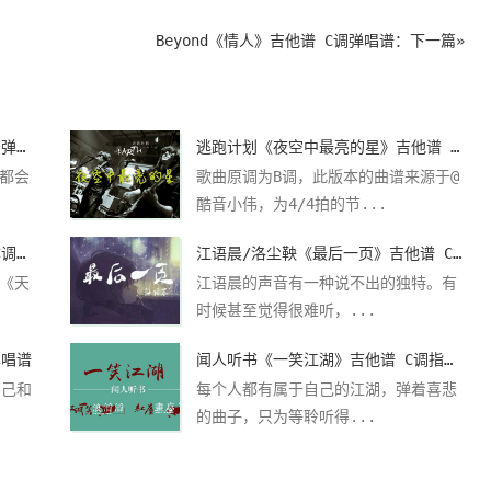
Beyond《情人》吉他谱 C调弹唱谱
：下一篇»
逃跑计划《海鸥》吉他谱 G调指法弹唱谱
逃跑计划《夜空中最亮的星》吉他谱 C调简单弹唱谱
都会
歌曲原调为B调，此版本的曲谱来源于@
酷音小伟，为4/4拍的节...
周杰伦《我是如此相信》吉他谱 C调指法弹唱谱
江语晨/洛尘鞅《最后一页》吉他谱 C调弹唱谱
《天
江语晨的声音有一种说不出的独特。有
时候甚至觉得很难听，...
弹唱谱
闻人听书《一笑江湖》吉他谱 C调指法弹唱谱
自己和
每个人都有属于自己的江湖，弹着喜悲
的曲子，只为等聆听得...