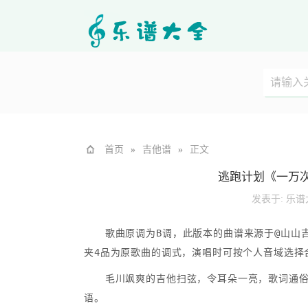
首页
»
吉他谱
»
正文
逃跑计划《一万次
发表于:
乐谱
歌曲原调为B调，此版本的曲谱来源于@山山吉
夹4品为原歌曲的调式，演唱时可按个人音域选择
毛川飒爽的吉他扫弦，令耳朵一亮，歌词通
语。