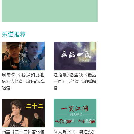
乐谱推荐
周杰伦《我是如此相
江语晨/洛尘鞅《最后
信》吉他谱 C调指法弹
一页》吉他谱 C调弹唱
唱谱
谱
陶喆《二十二》吉他谱
闻人听书《一笑江湖》