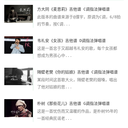
方大同《麦恩莉》吉他谱 C调指法弹唱谱
此版本的曲谱来源于@濮宇，原调为C调，6/8拍
的节奏，按C调...
韦礼安《女孩》吉他谱 D调指法弹唱谱
这是一首忠于又超越韦礼安的歌，每个女孩都
想成为男孩心中...
隔壁老樊《你的姑娘》吉他谱 C调指法弹唱谱
某段时间这首歌大火，隔壁老樊的烟嗓，唱出
了他对姑娘的思...
朴树《那些花儿》吉他谱 G调指法弹唱谱
这是一首忧伤而又温暖的作品，是朴树95年的
一首经典民谣老...