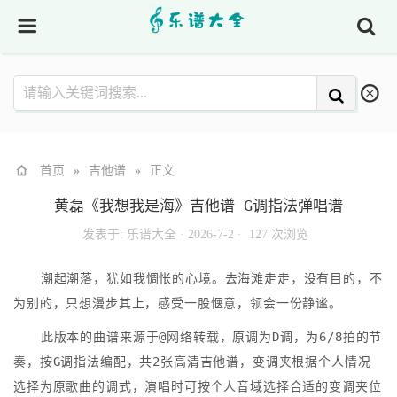
首页
»
吉他谱
»
正文
黄磊《我想我是海》吉他谱 G调指法弹唱谱
发表于:
乐谱大全
·
2026-7-2 ·
127 次浏览
潮起潮落，犹如我惆怅的心境。去海滩走走，没有目的，不
为别的，只想漫步其上，感受一股惬意，领会一份静谧。
此版本的曲谱来源于@网络转载，原调为D调，为6/8拍的节
奏，按G调指法编配，共2张高清吉他谱，变调夹根据个人情况
选择为原歌曲的调式，演唱时可按个人音域选择合适的变调夹位