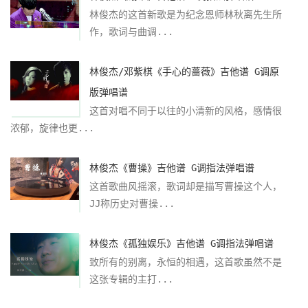
林俊杰的这首新歌是为纪念恩师林秋离先生所
作，歌词与曲调...
林俊杰/邓紫棋《手心的蔷薇》吉他谱 G调原
版弹唱谱
这首对唱不同于以往的小清新的风格，感情很
浓郁，旋律也更...
林俊杰《曹操》吉他谱 G调指法弹唱谱
这首歌曲风摇滚，歌词却是描写曹操这个人，
JJ称历史对曹操...
林俊杰《孤独娱乐》吉他谱 G调指法弹唱谱
致所有的别离，永恒的相遇，这首歌虽然不是
这张专辑的主打...