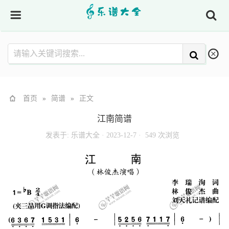
首页
»
简谱
»
正文
江南简谱
发表于:
乐谱大全
·
2023-12-7 ·
549 次浏览