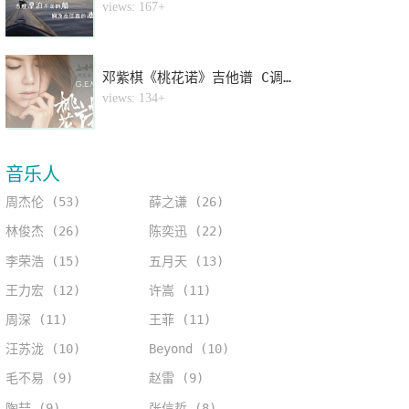
4
views: 167+
邓紫棋《桃花诺》吉他谱 C调指法弹唱谱
5
views: 134+
音乐人
周杰伦 (53)
薛之谦 (26)
林俊杰 (26)
陈奕迅 (22)
李荣浩 (15)
五月天 (13)
王力宏 (12)
许嵩 (11)
周深 (11)
王菲 (11)
汪苏泷 (10)
Beyond (10)
毛不易 (9)
赵雷 (9)
陶喆 (9)
张信哲 (8)