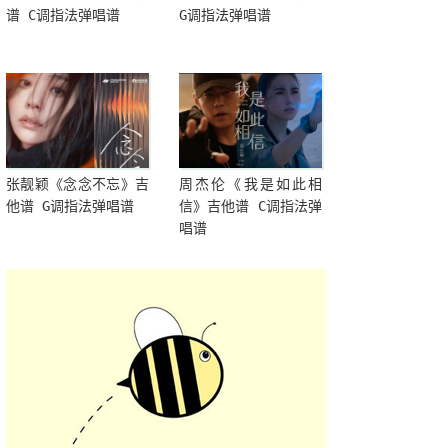
谱 C调指法弹唱谱
G调指法弹唱谱
张靓颖《念念不忘》吉
周杰伦《我是如此相
他谱 G调指法弹唱谱
信》吉他谱 C调指法弹
唱谱