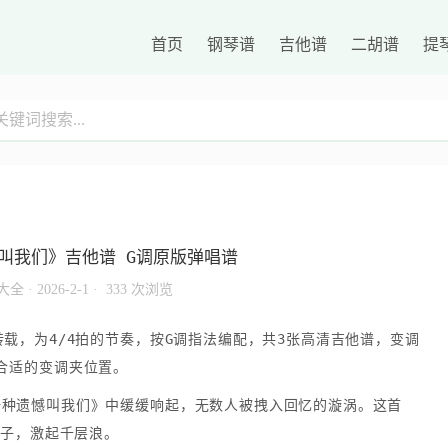
首页
钢琴谱
吉他谱
二胡谱
提
叫我们》吉他谱 G调原版弹唱谱
大全
·
2026-2-1 ·
333 次浏览
载，为4/4拍的节奏，按G调指法编配，共3张高清吉他谱，变调
合适的变调夹位置。
一种遗憾叫我们》中缓缓响起，无数人被拽入回忆的漩涡。这首
石子，激起千层浪。