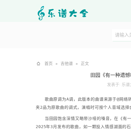
首页
»
吉他谱
»
正文
田园《有一种遗憾
发表于:
乐谱
歌曲原调为A调，此版本的曲谱来源于@网络转
夹2品为原歌曲的调式，演唱时可按个人音域选择
当田园饱含深情又略带沙哑的嗓音，在《有
2025年3月发布的歌曲，如一颗投入情感湖面的