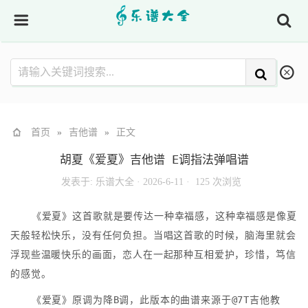
首页
»
吉他谱
»
正文
胡夏《爱夏》吉他谱 E调指法弹唱谱
发表于:
乐谱大全
·
2026-6-11 ·
125 次浏览
《爱夏》这首歌就是要传达一种幸福感，这种幸福感是像夏
天般轻松快乐，没有任何负担。当唱这首歌的时候，脑海里就会
浮现些温暖快乐的画面，恋人在一起那种互相爱护，珍惜，笃信
的感觉。
《爱夏》原调为降B调，此版本的曲谱来源于@7T吉他教