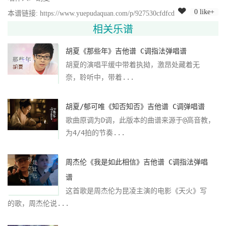
0 like+
本谱链接: https://www.yuepudaquan.com/p/927530cfdfcd
相关乐谱
胡夏《那些年》吉他谱 C调指法弹唱谱
胡夏的演唱平缓中带着执拗，激昂处藏着无
奈，聆听中，带着...
胡夏/郁可唯《知否知否》吉他谱 C调弹唱谱
歌曲原调为D调，此版本的曲谱来源于@高音教，
为4/4拍的节奏...
周杰伦《我是如此相信》吉他谱 C调指法弹唱
谱
这首歌是周杰伦为昆凌主演的电影《天火》写
的歌，周杰伦说...