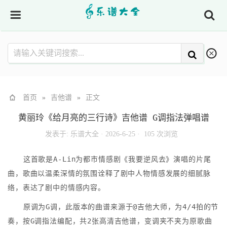
首页
»
吉他谱
»
正文
黄丽玲《给月亮的三行诗》吉他谱 G调指法弹唱谱
发表于:
乐谱大全
·
2026-6-25 ·
105 次浏览
这首歌是A-Lin为都市情感剧《我要逆风去》演唱的片尾
曲，歌曲以温柔深情的氛围诠释了剧中人物情感发展的细腻脉
络，表达了剧中的情感内容。
原调为G调，此版本的曲谱来源于@吉他大师，为4/4拍的节
奏，按G调指法编配，共2张高清吉他谱，变调夹不夹为原歌曲