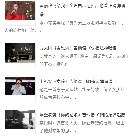
黄丽玲《给我一个理由忘记》吉他谱 G调弹唱
谱
歌中完美再现了身为天生歌姬的华丽唱功，动
人的旋律加上丝...
方大同《麦恩莉》吉他谱 C调指法弹唱谱
此版本的曲谱来源于@濮宇，原调为C调，6/8拍
的节奏，按C调...
韦礼安《女孩》吉他谱 D调指法弹唱谱
这是一首忠于又超越韦礼安的歌，每个女孩都
想成为男孩心中...
隔壁老樊《你的姑娘》吉他谱 C调指法弹唱谱
某段时间这首歌大火，隔壁老樊的烟嗓，唱出
了他对姑娘的思...