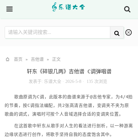
首页
»
吉他谱
»
正文
轩东《碎银几两》吉他谱 C调弹唱谱
发表于:
乐谱大全
·
2026-5-8 ·
135 次浏览
歌曲原调为C调，此版本的曲谱来源于@吉他专家，为4/4拍
的节奏，按C调指法编配，共2张高清吉他谱，变调夹不夹为原
歌曲的调式，演唱时可按个人音域选择合适的变调夹位置。
在这首歌中轩东从歌手对人生的看法进行剖析，以一种游离
边缘状态进行创作，将歌手坚持自我的态度饱含其中。