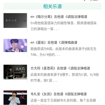
相关乐谱
en《暗示分离》吉他谱 G调指法弹唱谱
En用他极富感染力的磁性嗓音、颇具情绪感染
力的演唱出一首...
en《嚣张》吉他谱 C调弹唱曲谱
歌曲原调为B调，此版本的曲谱来源于@吴先生
TAB，为4/4拍的...
方大同《麦恩莉》吉他谱 C调指法弹唱谱
此版本的曲谱来源于@濮宇，原调为C调，6/8拍
的节奏，按C调...
韦礼安《女孩》吉他谱 D调指法弹唱谱
这是一首忠于又超越韦礼安的歌，每个女孩都