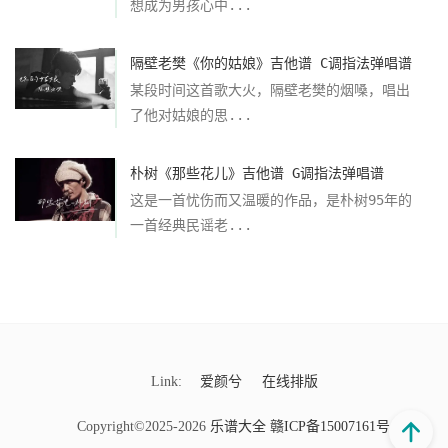
想成为男孩心中...
隔壁老樊《你的姑娘》吉他谱 C调指法弹唱谱
某段时间这首歌大火，隔壁老樊的烟嗓，唱出
了他对姑娘的思...
朴树《那些花儿》吉他谱 G调指法弹唱谱
这是一首忧伤而又温暖的作品，是朴树95年的
一首经典民谣老...
Link:
爱颜兮
在线排版
Copyright©2025-2026
乐谱大全
赣ICP备15007161号-9