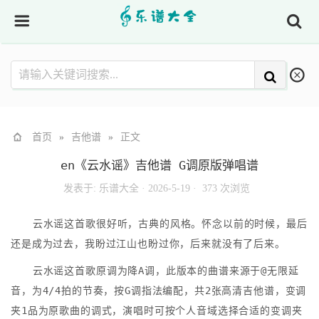
首页
»
吉他谱
»
正文
en《云水谣》吉他谱 G调原版弹唱谱
发表于:
乐谱大全
·
2026-5-19 ·
373 次浏览
云水谣这首歌很好听，古典的风格。怀念以前的时候，最后
还是成为过去，我盼过江山也盼过你，后来就没有了后来。
云水谣这首歌原调为降A调，此版本的曲谱来源于@无限延
音，为4/4拍的节奏，按G调指法编配，共2张高清吉他谱，变调
夹1品为原歌曲的调式，演唱时可按个人音域选择合适的变调夹