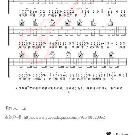
唱作人:
En
本谱链接: https://www.yuepudaquan.com/p/9c540f3209e2
0 like+