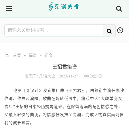
首页
»
简谱
»
正文
王招君简谱
发表于:
乐谱大全
·
2023-11-27 ·
388 次浏览
电影《寻汉计》发布推广曲《王招君》，由领衔主演任素汐
作词、作曲及演唱。歌曲在婉转低吟中，将戏中人“大龄单身女
青年”王招的自愈经历娓娓道来。在保留饱满的角色情感之外，
又融入轻快的曲调，将情感抒发推至高潮，完成人物真实面对自
我的成长宣言。