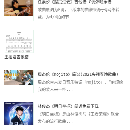
任素汐《擦拭过去》吉他谱 C调弹唱乐谱
歌曲原调为F调，此版本的曲谱来源于@网络转
载，为4/4拍的节...
王招君吉他谱
周杰伦《mojito》简谱(2021央视春晚歌曲)
周杰伦带来夏日音乐特调「Mojito」，“麻烦给
我的爱人来一杯...
林俊杰《明日坐标》简谱免费下载
《明日坐标》是由林俊杰与《王者荣耀》联合
发布的流行歌曲...