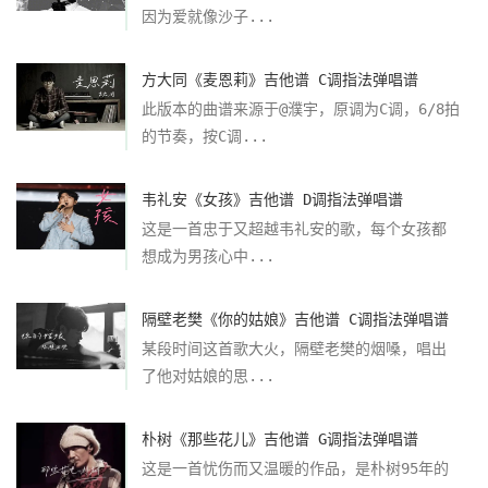
因为爱就像沙子...
方大同《麦恩莉》吉他谱 C调指法弹唱谱
此版本的曲谱来源于@濮宇，原调为C调，6/8拍
的节奏，按C调...
韦礼安《女孩》吉他谱 D调指法弹唱谱
这是一首忠于又超越韦礼安的歌，每个女孩都
想成为男孩心中...
隔壁老樊《你的姑娘》吉他谱 C调指法弹唱谱
某段时间这首歌大火，隔壁老樊的烟嗓，唱出
了他对姑娘的思...
朴树《那些花儿》吉他谱 G调指法弹唱谱
这是一首忧伤而又温暖的作品，是朴树95年的