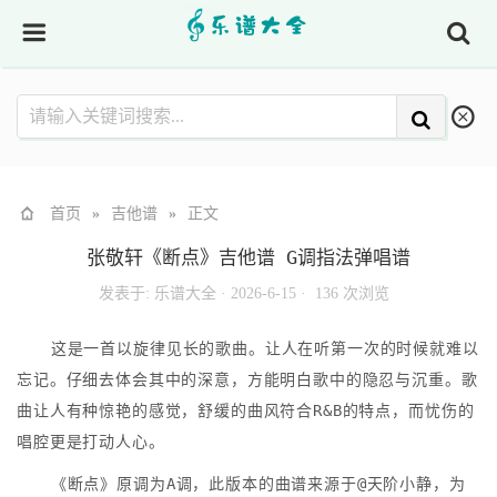
首页
»
吉他谱
»
正文
张敬轩《断点》吉他谱 G调指法弹唱谱
发表于:
乐谱大全
·
2026-6-15 ·
136 次浏览
这是一首以旋律见长的歌曲。让人在听第一次的时候就难以
忘记。仔细去体会其中的深意，方能明白歌中的隐忍与沉重。歌
曲让人有种惊艳的感觉，舒缓的曲风符合R&B的特点，而忧伤的
唱腔更是打动人心。
《断点》原调为A调，此版本的曲谱来源于@天阶小静，为