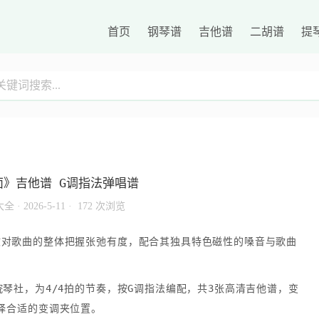
首页
钢琴谱
吉他谱
二胡谱
提
面》吉他谱 G调指法弹唱谱
大全
·
2026-5-11 ·
172 次浏览
文对歌曲的整体把握张弛有度，配合其独具特色磁性的嗓音与歌曲
。
琴社，为4/4拍的节奏，按G调指法编配，共3张高清吉他谱，变
择合适的变调夹位置。