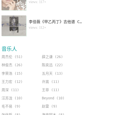
4
views: 117+
李佳薇《甲乙丙丁》吉他谱 C调指法弹唱谱
5
views: 112+
音乐人
周杰伦 (51)
薛之谦 (26)
林俊杰 (26)
陈奕迅 (22)
李荣浩 (15)
五月天 (13)
王力宏 (12)
许嵩 (11)
周深 (11)
王菲 (11)
汪苏泷 (10)
Beyond (10)
毛不易 (9)
赵雷 (9)
张信哲 (8)
海来阿木 (8)