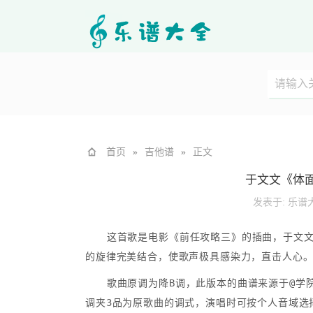
首页
»
吉他谱
»
正文
于文文《体
发表于:
乐谱
这首歌是电影《前任攻略三》的插曲，于文
的旋律完美结合，使歌声极具感染力，直击人心
歌曲原调为降B调，此版本的曲谱来源于@学院
调夹3品为原歌曲的调式，演唱时可按个人音域选