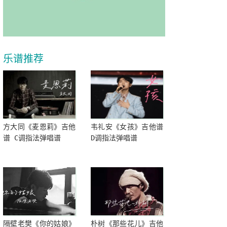
乐谱推荐
方大同《麦恩莉》吉他
韦礼安《女孩》吉他谱
谱 C调指法弹唱谱
D调指法弹唱谱
隔壁老樊《你的姑娘》
朴树《那些花儿》吉他