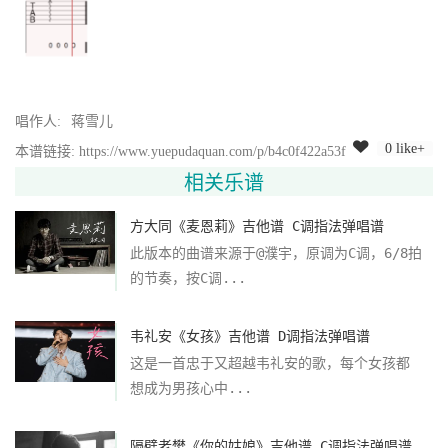
唱作人:
蒋雪儿
0 like+
本谱链接: https://www.yuepudaquan.com/p/b4c0f422a53f
相关乐谱
方大同《麦恩莉》吉他谱 C调指法弹唱谱
此版本的曲谱来源于@濮宇，原调为C调，6/8拍
的节奏，按C调...
韦礼安《女孩》吉他谱 D调指法弹唱谱
这是一首忠于又超越韦礼安的歌，每个女孩都
想成为男孩心中...
隔壁老樊《你的姑娘》吉他谱 C调指法弹唱谱