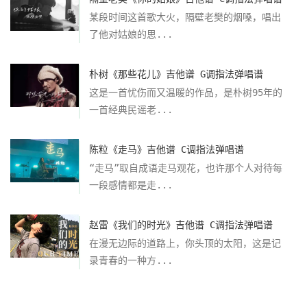
某段时间这首歌大火，隔壁老樊的烟嗓，唱出
了他对姑娘的思...
朴树《那些花儿》吉他谱 G调指法弹唱谱
这是一首忧伤而又温暖的作品，是朴树95年的
一首经典民谣老...
陈粒《走马》吉他谱 C调指法弹唱谱
“走马”取自成语走马观花，也许那个人对待每
一段感情都是走...
赵雷《我们的时光》吉他谱 C调指法弹唱谱
在漫无边际的道路上，你头顶的太阳，这是记
录青春的一种方...