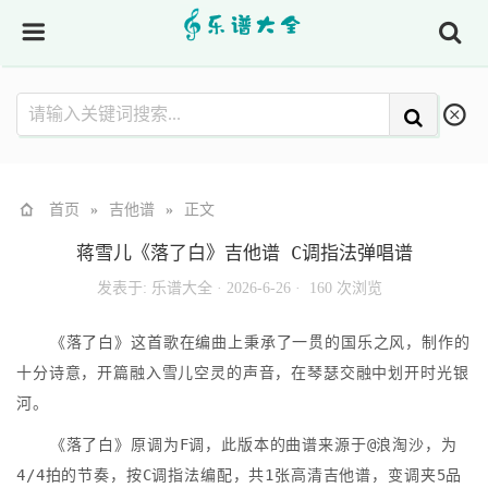
首页
»
吉他谱
»
正文
蒋雪儿《落了白》吉他谱 C调指法弹唱谱
发表于:
乐谱大全
·
2026-6-26 ·
160 次浏览
《落了白》这首歌在编曲上秉承了一贯的国乐之风，制作的
十分诗意，开篇融入雪儿空灵的声音，在琴瑟交融中划开时光银
河。
《落了白》原调为F调，此版本的曲谱来源于@浪淘沙，为
4/4拍的节奏，按C调指法编配，共1张高清吉他谱，变调夹5品