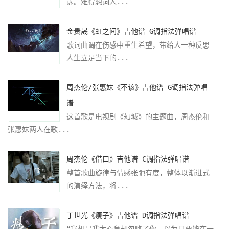
诉。难得想词人...
金贵晟《虹之间》吉他谱 G调指法弹唱谱
歌词曲调在伤感中重生希望，带给人一种反思
人生立足当下的...
周杰伦/张惠妹《不该》吉他谱 G调指法弹唱
谱
这首歌是电视剧《幻城》的主题曲，周杰伦和
张惠妹两人在歌...
周杰伦《借口》吉他谱 C调指法弹唱谱
整首歌曲旋律与情感张弛有度，整体以渐进式
的演绎方法，将...
丁世光《瘦子》吉他谱 D调指法弹唱谱
“我想是我太心急却忽略了你，以为只要能在一