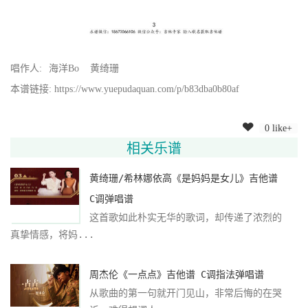
唱作人:
海洋Bo
黄绮珊
本谱链接: https://www.yuepudaquan.com/p/b83dba0b80af
0 like+
相关乐谱
黄绮珊/希林娜依高《是妈妈是女儿》吉他谱
C调弹唱谱
这首歌如此朴实无华的歌词，却传递了浓烈的
真挚情感，将妈...
周杰伦《一点点》吉他谱 C调指法弹唱谱
从歌曲的第一句就开门见山，非常后悔的在哭