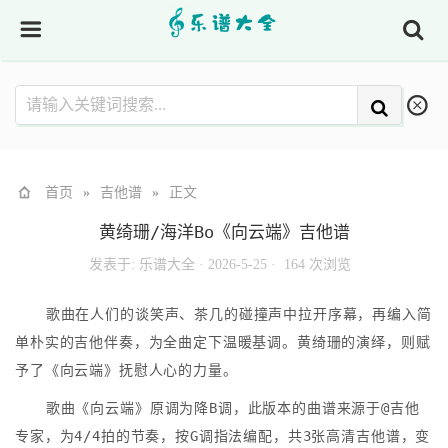
首页
»
吉他谱
»
正文
黄绮珊/海洋Bo《向云端》吉他谱
发表于:
乐谱大全
·
2026-5-25 ·
164 次浏览
歌曲在人们的谈笑声、茶几的碰撞声中拉开序幕，再编入简
单朴实的吉他伴奏，为全曲定下温暖基调。黄绮珊的演绎，则赋
予了《向云端》抚慰人心的力量。
歌曲《向云端》原调为降B调，此版本的曲谱来源于@吉他
专家，为4/4拍的节奏，按G调指法编配，共3张高清吉他谱，变