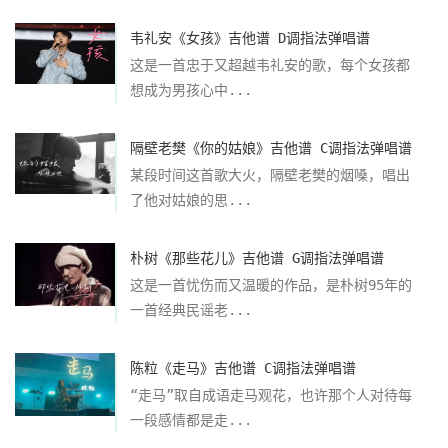
韦礼安《女孩》吉他谱 D调指法弹唱谱
这是一首忠于又超越韦礼安的歌，每个女孩都
想成为男孩心中...
隔壁老樊《你的姑娘》吉他谱 C调指法弹唱谱
某段时间这首歌大火，隔壁老樊的烟嗓，唱出
了他对姑娘的思...
朴树《那些花儿》吉他谱 G调指法弹唱谱
这是一首忧伤而又温暖的作品，是朴树95年的
一首经典民谣老...
陈粒《走马》吉他谱 C调指法弹唱谱
“走马”取自成语走马观花，也许那个人对待每
一段感情都是走...