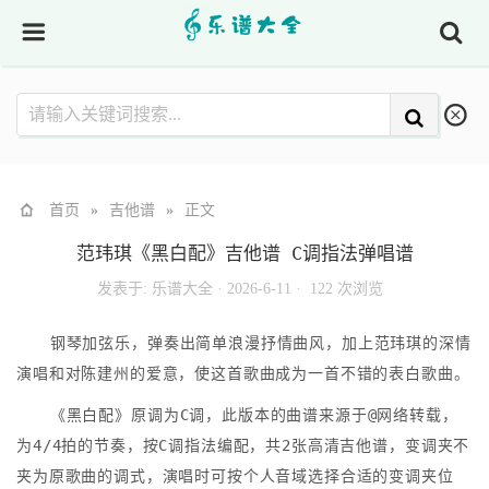
首页
»
吉他谱
»
正文
范玮琪《黑白配》吉他谱 C调指法弹唱谱
发表于:
乐谱大全
·
2026-6-11 ·
122 次浏览
钢琴加弦乐，弹奏出简单浪漫抒情曲风，加上范玮琪的深情
演唱和对陈建州的爱意，使这首歌曲成为一首不错的表白歌曲。
《黑白配》原调为C调，此版本的曲谱来源于@网络转载，
为4/4拍的节奏，按C调指法编配，共2张高清吉他谱，变调夹不
夹为原歌曲的调式，演唱时可按个人音域选择合适的变调夹位