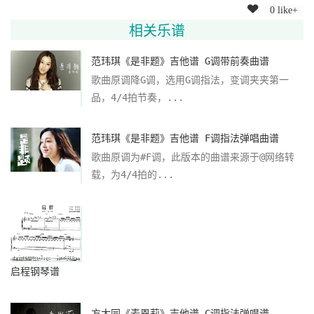
0 like+
相关乐谱
范玮琪《是非题》吉他谱 G调带前奏曲谱
歌曲原调降G调，选用G调指法，变调夹夹第一
品，4/4拍节奏，...
范玮琪《是非题》吉他谱 F调指法弹唱曲谱
歌曲原调为#F调，此版本的曲谱来源于@网络转
载，为4/4拍的...
启程钢琴谱
方大同《麦恩莉》吉他谱 C调指法弹唱谱