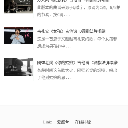
此版本的曲谱来源于@濮宇，原调为C调，6/8拍
的节奏，按C调...
韦礼安《女孩》吉他谱 D调指法弹唱谱
这是一首忠于又超越韦礼安的歌，每个女孩都
想成为男孩心中...
隔壁老樊《你的姑娘》吉他谱 C调指法弹唱谱
某段时间这首歌大火，隔壁老樊的烟嗓，唱出
了他对姑娘的思...
Link:
爱颜兮
在线排版