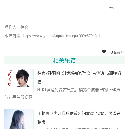
唱作人:
徐良
本谱链接: https://www.yuepudaquan.com/p/c092e879c2e1
0 like+
相关乐谱
徐良/孙羽幽《七秒钟的记忆》吉他谱 G调弹唱
谱
MIDI营造的复古气氛，模拟合成器里的LEAD声
音，典型的徐良...
王艳薇《离开我的依赖》钢琴谱 钢琴五线谱完
整版