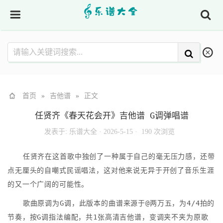
首页
»
吉他谱
»
正文
任贤齐《春天花会开》吉他谱 G调弹唱谱
发表于:
乐谱大全
·
2026-5-15 ·
190 次浏览
任贤齐在这首歌中独创了一种属于自己的毫无压力感，还带
点无厘头的自嘲式民谣唱法，这对他来说无异于开创了音乐生涯
的又一个广阔的可能性。
歌曲原调为G调，此版本的曲谱来源于@两万五，为4/4拍的
节奏，按G调指法编配，共1张高清吉他谱，变调夹不夹为原歌