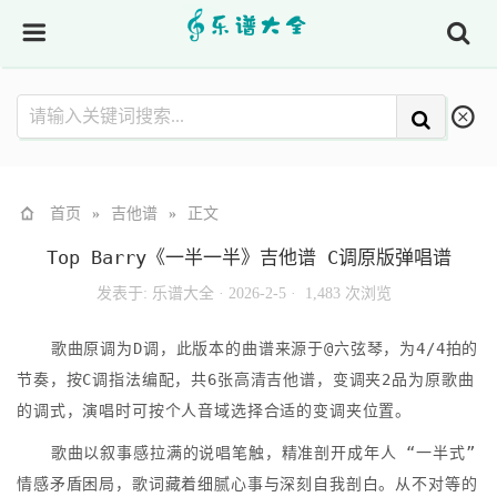
首页
»
吉他谱
»
正文
Top Barry《一半一半》吉他谱 C调原版弹唱谱
发表于:
乐谱大全
·
2026-2-5 ·
1,483 次浏览
歌曲原调为D调，此版本的曲谱来源于@六弦琴，为4/4拍的
节奏，按C调指法编配，共6张高清吉他谱，变调夹2品为原歌曲
的调式，演唱时可按个人音域选择合适的变调夹位置。
歌曲以叙事感拉满的说唱笔触，精准剖开成年人 “一半式”
情感矛盾困局，歌词藏着细腻心事与深刻自我剖白。从不对等的