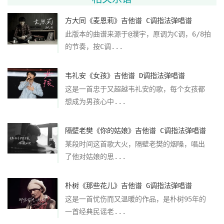
方大同《麦恩莉》吉他谱 C调指法弹唱谱
此版本的曲谱来源于@濮宇，原调为C调，6/8拍
的节奏，按C调...
韦礼安《女孩》吉他谱 D调指法弹唱谱
这是一首忠于又超越韦礼安的歌，每个女孩都
想成为男孩心中...
隔壁老樊《你的姑娘》吉他谱 C调指法弹唱谱
某段时间这首歌大火，隔壁老樊的烟嗓，唱出
了他对姑娘的思...
朴树《那些花儿》吉他谱 G调指法弹唱谱
这是一首忧伤而又温暖的作品，是朴树95年的
一首经典民谣老...