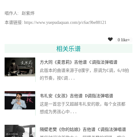
唱作人:
赵紫烨
本谱链接: https://www.yuepudaquan.com/p/c6ac9be88121
0 like+
相关乐谱
方大同《麦恩莉》吉他谱 C调指法弹唱谱
此版本的曲谱来源于@濮宇，原调为C调，6/8拍
的节奏，按C调...
韦礼安《女孩》吉他谱 D调指法弹唱谱
这是一首忠于又超越韦礼安的歌，每个女孩都
想成为男孩心中...
隔壁老樊《你的姑娘》吉他谱 C调指法弹唱谱