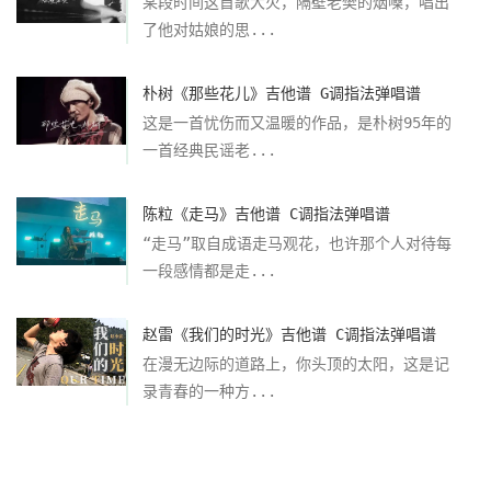
某段时间这首歌大火，隔壁老樊的烟嗓，唱出
了他对姑娘的思...
朴树《那些花儿》吉他谱 G调指法弹唱谱
这是一首忧伤而又温暖的作品，是朴树95年的
一首经典民谣老...
陈粒《走马》吉他谱 C调指法弹唱谱
“走马”取自成语走马观花，也许那个人对待每
一段感情都是走...
赵雷《我们的时光》吉他谱 C调指法弹唱谱
在漫无边际的道路上，你头顶的太阳，这是记
录青春的一种方...