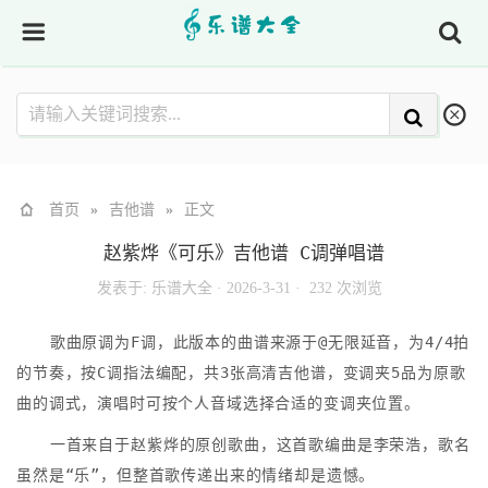
首页
»
吉他谱
»
正文
赵紫烨《可乐》吉他谱 C调弹唱谱
发表于:
乐谱大全
·
2026-3-31 ·
232 次浏览
歌曲原调为F调，此版本的曲谱来源于@无限延音，为4/4拍
的节奏，按C调指法编配，共3张高清吉他谱，变调夹5品为原歌
曲的调式，演唱时可按个人音域选择合适的变调夹位置。
一首来自于赵紫烨的原创歌曲，这首歌编曲是李荣浩，歌名
虽然是“乐”，但整首歌传递出来的情绪却是遗憾。