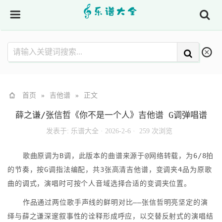
首页
»
吉他谱
»
正文
薛之谦/张信哲《你不是一个人》吉他谱 G调弹唱谱
发表于:
乐谱大全
·
2026-2-6 ·
259 次浏览
歌曲原调为B调，此版本的曲谱来源于@网络转载，为6/8拍
的节奏，按G调指法编配，共3张高清吉他谱，变调夹4品为原歌
曲的调式，演唱时可按个人音域选择合适的变调夹位置。
作品通过两位歌手声线的鲜明对比——张信哲明亮坚定的演
绎与薛之谦深邃叙事性的诠释形成呼应，以交替反射式的演唱结