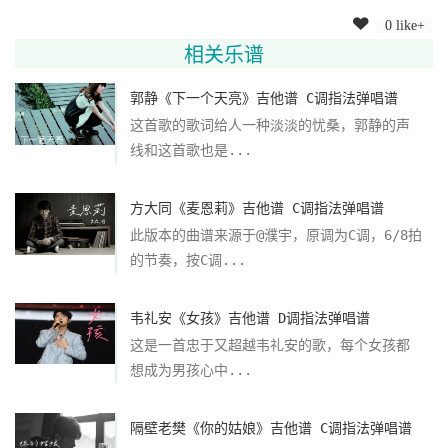
0 like+
相关乐谱
郭静《下一个天亮》吉他谱 C调指法弹唱谱
这首歌的歌词给人一种淡淡的忧桑，郭静的声
线和这首歌也是...
方大同《麦恩莉》吉他谱 C调指法弹唱谱
此版本的曲谱来源于@濮宇，原调为C调，6/8拍
的节奏，按C调...
韦礼安《女孩》吉他谱 D调指法弹唱谱
这是一首忠于又超越韦礼安的歌，每个女孩都
想成为男孩心中...
隔壁老樊《你的姑娘》吉他谱 C调指法弹唱谱