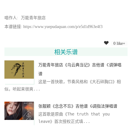
唱作人:
万能青年旅店
本谱链接: https://www.yuepudaquan.com/p/e5d1d963e4f3
0 like+
相关乐谱
万能青年旅店《乌云典当记》吉他谱 C调弹唱
谱
这是一首快歌，节奏风格和《大石碎胸口》相
似，听起来很爽...
张靓颖《念念不忘》吉他谱 G调指法弹唱谱
这首歌是原曲《The truth that you
leave》首次授权正式填...