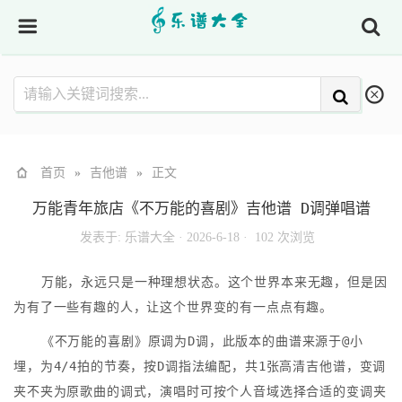
首页
»
吉他谱
»
正文
万能青年旅店《不万能的喜剧》吉他谱 D调弹唱谱
发表于:
乐谱大全
·
2026-6-18 ·
102 次浏览
万能，永远只是一种理想状态。这个世界本来无趣，但是因
为有了一些有趣的人，让这个世界变的有一点点有趣。
《不万能的喜剧》原调为D调，此版本的曲谱来源于@小
埋，为4/4拍的节奏，按D调指法编配，共1张高清吉他谱，变调
夹不夹为原歌曲的调式，演唱时可按个人音域选择合适的变调夹