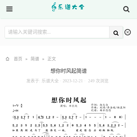
首页
»
简谱
»
正文
想你时风起简谱
发表于:
乐谱大全
·
2023-12-21 ·
249 次浏览