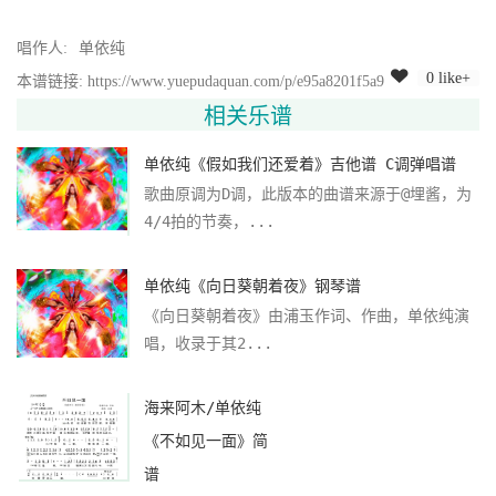
唱作人:
单依纯
0 like+
本谱链接: https://www.yuepudaquan.com/p/e95a8201f5a9
相关乐谱
单依纯《假如我们还爱着》吉他谱 C调弹唱谱
歌曲原调为D调，此版本的曲谱来源于@埋酱，为
4/4拍的节奏，...
单依纯《向日葵朝着夜》钢琴谱
《向日葵朝着夜》由浦玉作词、作曲，单依纯演
唱，收录于其2...
海来阿木/单依纯
《不如见一面》简
谱