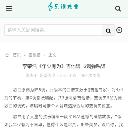
首页
»
吉他谱
»
正文
李荣浩《年少有为》吉他谱 G调弹唱谱
发表于:
乐谱大全
·
2026-3-19 ·
367 次浏览
歌曲原调为降B调，此版本的曲谱来源于@吉他专家，为4/4
拍的节奏，按G调指法编配，共3张高清吉他谱，变调夹3品为原
歌曲的调式，演唱时可按个人音域选择合适的变调夹位置。
歌曲用了大量的弦乐编织一段平凡又遗憾的爱情故事，“假
如我年少有为不自卑，懂得什么是珍贵，那些美梦，没给你，我