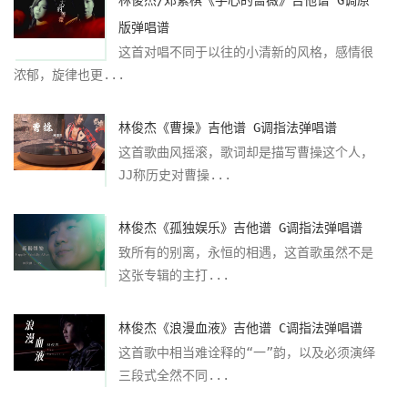
版弹唱谱
这首对唱不同于以往的小清新的风格，感情很
浓郁，旋律也更...
林俊杰《曹操》吉他谱 G调指法弹唱谱
这首歌曲风摇滚，歌词却是描写曹操这个人，
JJ称历史对曹操...
林俊杰《孤独娱乐》吉他谱 G调指法弹唱谱
致所有的别离，永恒的相遇，这首歌虽然不是
这张专辑的主打...
林俊杰《浪漫血液》吉他谱 C调指法弹唱谱
这首歌中相当难诠释的“一”韵，以及必须演绎
三段式全然不同...