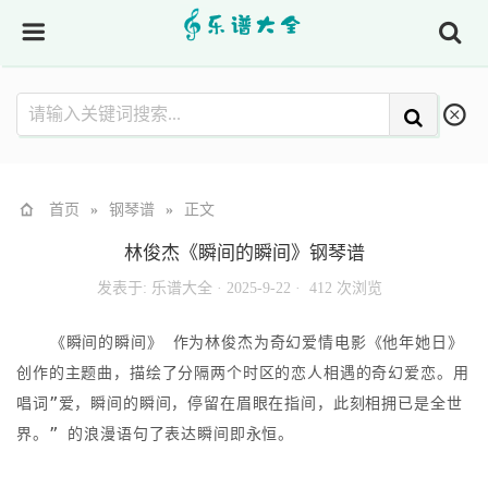
首页
»
钢琴谱
»
正文
林俊杰《瞬间的瞬间》钢琴谱
发表于:
乐谱大全
·
2025-9-22 ·
412 次浏览
《瞬间的瞬间》 作为林俊杰为奇幻爱情电影《他年她日》
创作的主题曲，描绘了分隔两个时区的恋人相遇的奇幻爱恋。用
唱词”爱，瞬间的瞬间，停留在眉眼在指间，此刻相拥已是全世
界。” 的浪漫语句了表达瞬间即永恒。