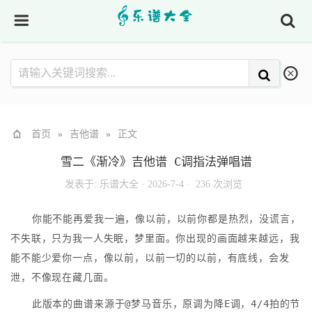
首页
»
吉他谱
»
正文
雪二《渐冷》吉他谱 C调指法弹唱谱
发表于:
乐谱大全
·
2026-7-4 ·
236 次浏览
你能不能再爱我一遍，像以前，以前你都是热烈，没谎言，
不失联，只为我一人失眠，梦里面。你出现的画面越来越远，我
能不能少爱你一点，像以前，以前一切的以前，有底线，会发
泄，不像现在藏几面。
此版本的曲谱来源于@梦马音乐，原调为降E调，4/4拍的节