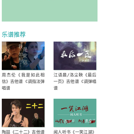
乐谱推荐
周杰伦《我是如此相
江语晨/洛尘鞅《最后
信》吉他谱 C调指法弹
一页》吉他谱 C调弹唱
唱谱
谱
陶喆《二十二》吉他谱
闻人听书《一笑江湖》