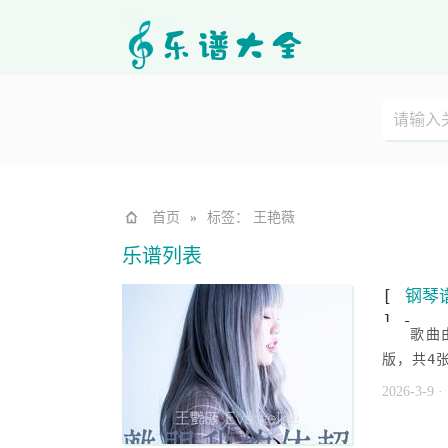
首页
»
标签： 王艳薇
乐谱列表
[
钢琴
] -
歌曲
版，共4
2026-3-9
·