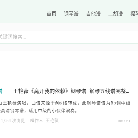
首页
钢琴谱
吉他谱
二胡谱
提
谱
王艳薇《离开我的依赖》钢琴谱 钢琴五线谱完整版
由王艳薇演唱，曲谱来源于@网络转载，此钢琴谱谱为Bb调中级
张高清钢琴谱，适用中级的小伙伴演奏。
 1,034 次浏览
· 唱作人:
王艳薇
more+