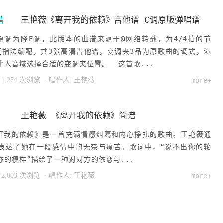
谱
王艳薇《离开我的依赖》吉他谱 C调原版弹唱谱
原调为降E调，此版本的曲谱来源于@网络转载，为4/4拍的节
调指法编配，共3张高清吉他谱，变调夹3品为原歌曲的调式，演
个人音域选择合适的变调夹位置。 这首歌...
 1,254 次浏览
· 唱作人:
王艳薇
more+
王艳薇 《离开我的依赖》简谱
开我的依赖》是一首充满情感纠葛和内心挣扎的歌曲。王艳薇通
表达了她在一段感情中的无奈与痛苦。歌词中，“说不出你的轮
你的模样”描绘了一种对对方的依恋与...
 2,003 次浏览
· 唱作人:
王艳薇
more+