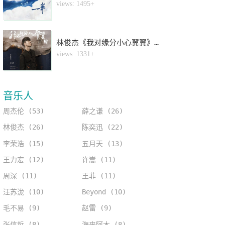
4
views: 1495+
林俊杰《我对缘分小心翼翼》钢琴谱
5
views: 1331+
音乐人
周杰伦 (53)
薛之谦 (26)
林俊杰 (26)
陈奕迅 (22)
李荣浩 (15)
五月天 (13)
王力宏 (12)
许嵩 (11)
周深 (11)
王菲 (11)
汪苏泷 (10)
Beyond (10)
毛不易 (9)
赵雷 (9)
张信哲 (8)
海来阿木 (8)