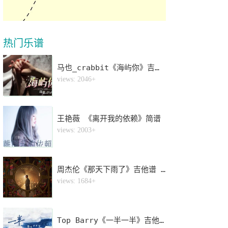
热门乐谱
马也_crabbit《海屿你》吉他谱 G调和弦弹唱谱
1
views: 2046+
王艳薇 《离开我的依赖》简谱
2
views: 2003+
周杰伦《那天下雨了》吉他谱 C调弹唱谱
3
views: 1684+
Top Barry《一半一半》吉他谱 C调原版弹唱谱