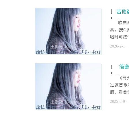
[
吉他
] -
歌曲
奏，按C
唱时可按
2026-2-1
·
[
简谱
] -
《离
过这首歌
廓，看着
2025-8-9
·