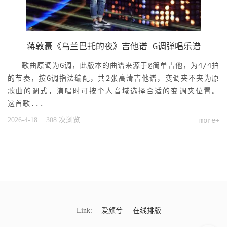
蒋敦豪《乌兰巴托的夜》吉他谱 G调弹唱乐谱
歌曲原调为G调，此版本的曲谱来源于@简单吉他，为4/4拍
的节奏，按G调指法编配，共2张高清吉他谱，变调夹不夹为原
歌曲的调式，演唱时可按个人音域选择合适的变调夹位置。
这首歌...
2026-4-18
· 308 次浏览
more+
Link:
爱颜兮
在线排版