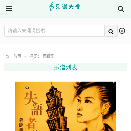
首页
»
标签： 蔡健雅
乐谱列表