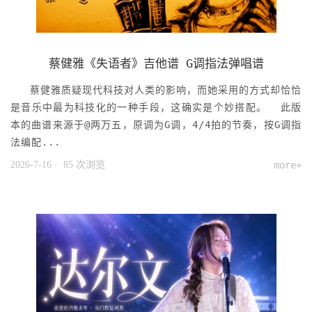
蔡健雅《失语者》吉他谱 G调指法弹唱谱
蔡健雅质疑现代科技对人类的影响，而她采用的方式却恰恰
是音乐中最为科技化的一种手段，这确实是个妙搭配。 此版
本的曲谱来源于@两万五，原调为G调，4/4拍的节奏，按G调指
法编配...
2026-7-16
· 85 次浏览
more+