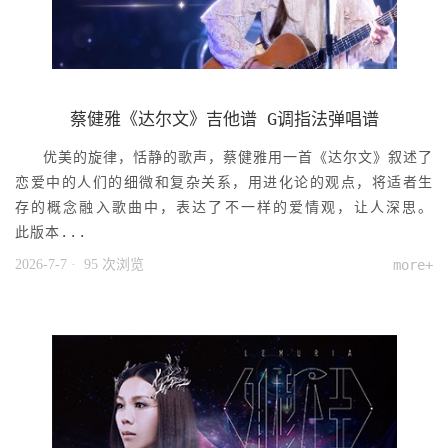
蔡健雅《达尔文》吉他谱 G调指法弹唱谱
优美的旋律，恬静的歌声，蔡健雅用一首《达尔文》叙述了
恋爱中的人们的细微和复杂关系，用进化论的观点，将适者生
存的概念融入歌曲中，表达了不一样的爱情观，让人深思。
此版本...
2026-7-7
· 95 次浏览
more+