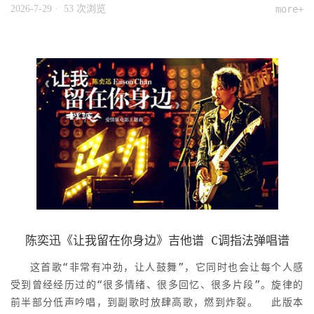
2026-7-29
· 53 次浏览
more+
陈奕迅《让我留在你身边》吉他谱 C调指法弹唱谱
这首歌“非常有冲劲，让人鼓舞”，它同时也会让每个人感
受到曾经经历过的“很多情绪、很多回忆、很多片段”。旋律的
前半部分低声吟唱，到副歌时放肆高歌，燃到炸裂。 此版本