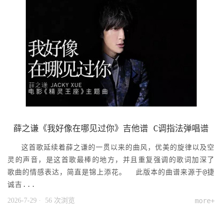
薛之谦《我好像在哪见过你》吉他谱 C调指法弹唱谱
这首歌延续着薛之谦的一贯以来的曲风，优美的旋律以及空
灵的声音，是这首歌最棒的地方，并且重复强调的歌词加深了
歌曲的情感表达，简直是锦上添花。 此版本的曲谱来源于@捷
诚吉...
2026-7-29
· 56 次浏览
more+