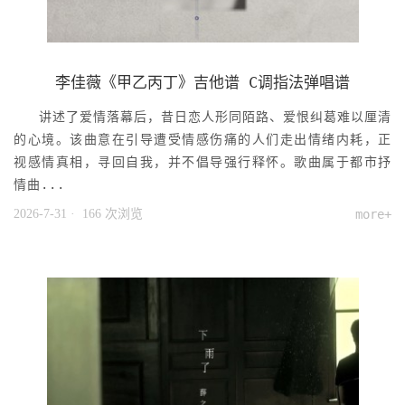
李佳薇《甲乙丙丁》吉他谱 C调指法弹唱谱
讲述了爱情落幕后，昔日恋人形同陌路、爱恨纠葛难以厘清
的心境。该曲意在引导遭受情感伤痛的人们走出情绪内耗，正
视感情真相，寻回自我，并不倡导强行释怀。歌曲属于都市抒
情曲...
2026-7-31
· 166 次浏览
more+