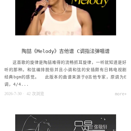
陶喆《Melody》吉他谱 C调指法弹唱谱
这首歌的旋律是陶喆难得的流畅抓耳旋律，一听就知道是好
听的那种。和弦编排脱俗并且小调和弦的安插颇有日韩电视剧
经典bgm的感觉。 此版本的曲谱来源于@吉他专家，原调为E
调，4/4...
2026-7-30
· 42 次浏览
more+